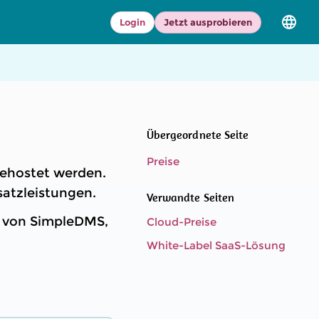
Login
Jetzt ausprobieren
Sprac
und
Versio
auswä
Übergeordnete Seite
Preise
gehostet werden.
atzleistungen.
Verwandte Seiten
r von SimpleDMS,
Cloud-Preise
White-Label SaaS-Lösung